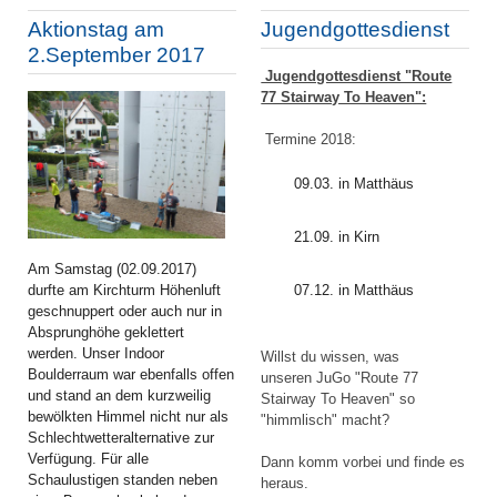
Aktionstag am
Jugendgottesdienst
2.September 2017
Jugendgottesdienst "Route
77 Stairway To Heaven":
Termine 2018:
09.03. in Matthäus
21.09. in Kirn
Am Samstag (02.09.2017)
durfte am Kirchturm Höhenluft
07.12. in Matthäus
geschnuppert oder auch nur in
Absprunghöhe geklettert
werden. Unser Indoor
Willst du wissen, was
Boulderraum war ebenfalls offen
unseren JuGo "Route 77
und stand an dem kurzweilig
Stairway To Heaven" so
bewölkten Himmel nicht nur als
"himmlisch" macht?
Schlechtwetteralternative zur
Verfügung. Für alle
Dann komm vorbei und finde es
Schaulustigen standen neben
heraus.